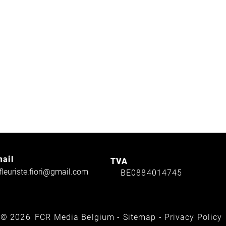
ail
TVA
fleuriste.fiori@gmail.com
BE0884014745
© 2026
FCR Media Belgium
-
Sitemap
-
Privacy Policy